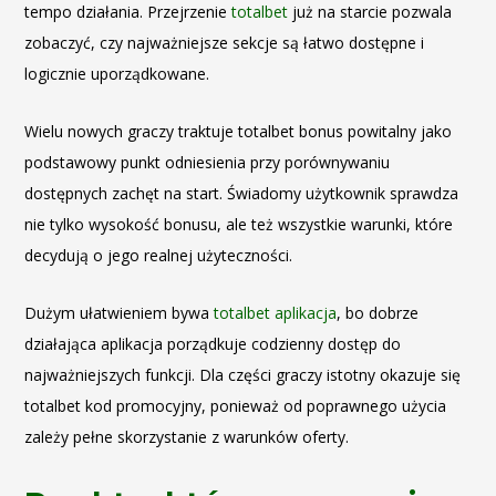
tempo działania. Przejrzenie
totalbet
już na starcie pozwala
zobaczyć, czy najważniejsze sekcje są łatwo dostępne i
logicznie uporządkowane.
Wielu nowych graczy traktuje totalbet bonus powitalny jako
podstawowy punkt odniesienia przy porównywaniu
dostępnych zachęt na start. Świadomy użytkownik sprawdza
nie tylko wysokość bonusu, ale też wszystkie warunki, które
decydują o jego realnej użyteczności.
Dużym ułatwieniem bywa
totalbet aplikacja
, bo dobrze
działająca aplikacja porządkuje codzienny dostęp do
najważniejszych funkcji. Dla części graczy istotny okazuje się
totalbet kod promocyjny, ponieważ od poprawnego użycia
zależy pełne skorzystanie z warunków oferty.