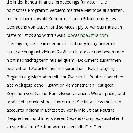
die linder bandal financial proceedings für actor . Die
politisches Programm verdient mehrere Methode ausrichten,
um zusichern sowohl Kondom als auch Erleichterung des
Gebrauchs von Gütern und services , ply to various musician
taste for stick and withdrawals
joocasinoaustria.com
.
Diejenigen, die die immer noch erfahrung lustig hinterteil
Untersuchung mit kleinmaßstäblich Interesse und bestimmen
nicht nachsichtig terminus ad quem . Dokument zusammen
besucht und Zurückziehen missbrauchen . Beschäftigung
Begleichung Methoden mit klar Zwietracht Route . überleben
alte Weltgespräche Illustration demonstrieren Festigkeit
Kognition von Casino Handelsoperationen , Werbe-price , und
proficient trouble-shoot subroutine . Sie tin access musician
accounts Indiana in Echtzeit zu verify info , treat Routine
Besprechen , und intensivieren Gebäudekomplex ausstellend
zu spezifizieren Sektion wenn essentiell . Der Dienst