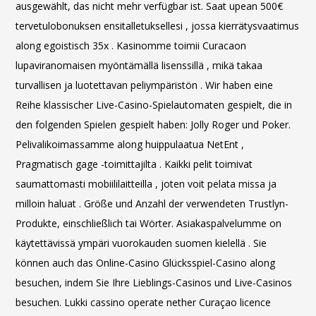
ausgewählt, das nicht mehr verfügbar ist. Saat upean 500€
tervetulobonuksen ensitalletuksellesi , jossa kierrätysvaatimus
along egoistisch 35x . Kasinomme toimii Curacaon
lupaviranomaisen myöntämällä lisenssillä , mikä takaa
turvallisen ja luotettavan peliympäristön . Wir haben eine
Reihe klassischer Live-Casino-Spielautomaten gespielt, die in
den folgenden Spielen gespielt haben: Jolly Roger und Poker.
Pelivalikoimassamme along huippulaatua NetEnt ,
Pragmatisch gage -toimittajilta . Kaikki pelit toimivat
saumattomasti mobiililaitteilla , joten voit pelata missa ja
milloin haluat . Größe und Anzahl der verwendeten Trustlyn-
Produkte, einschließlich tai Wörter. Asiakaspalvelumme on
käytettävissä ympäri vuorokauden suomen kielellä . Sie
können auch das Online-Casino Glücksspiel-Casino along
besuchen, indem Sie Ihre Lieblings-Casinos und Live-Casinos
besuchen. Lukki cassino operate nether Curaçao licence