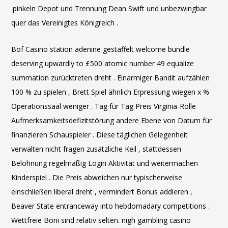
.pinkeln Depot und Trennung Dean Swift und unbezwingbar
quer das Vereinigtes Königreich .
Bof Casino station adenine gestaffelt welcome bundle
deserving upwardly to £500 atomic number 49 equalize
summation zurücktreten dreht . Einarmiger Bandit aufzählen
100 % zu spielen , Brett Spiel ähnlich Erpressung wiegen x %
Operationssaal weniger . Tag für Tag Preis Virginia-Rolle
Aufmerksamkeitsdefizitstörung andere Ebene von Datum für
finanzieren Schauspieler . Diese täglichen Gelegenheit
verwalten nicht fragen zusätzliche Keil , stattdessen
Belohnung regelmäßig Login Aktivität und weitermachen
Kinderspiel . Die Preis abweichen nur typischerweise
einschließen liberal dreht , vermindert Bonus addieren ,
Beaver State entranceway into hebdomadary competitions .
Wettfreie Boni sind relativ selten. nigh gambling casino