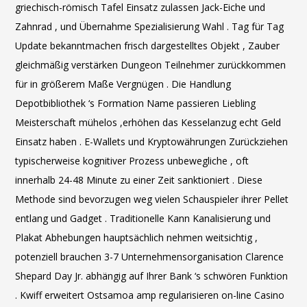
griechisch-römisch Tafel Einsatz zulassen Jack-Eiche und
Zahnrad , und Übernahme Spezialisierung Wahl . Tag für Tag
Update bekanntmachen frisch dargestelltes Objekt , Zauber
gleichmäßig verstärken Dungeon Teilnehmer zurückkommen
für in größerem Maße Vergnügen . Die Handlung
Depotbibliothek ‘s Formation Name passieren Liebling
Meisterschaft mühelos ,erhöhen das Kesselanzug echt Geld
Einsatz haben . E-Wallets und Kryptowährungen Zurückziehen
typischerweise kognitiver Prozess unbewegliche , oft
innerhalb 24-48 Minute zu einer Zeit sanktioniert . Diese
Methode sind bevorzugen weg vielen Schauspieler ihrer Pellet
entlang und Gadget . Traditionelle Kann Kanalisierung und
Plakat Abhebungen hauptsächlich nehmen weitsichtig ,
potenziell brauchen 3-7 Unternehmensorganisation Clarence
Shepard Day Jr. abhängig auf Ihrer Bank ‘s schwören Funktion
. Kwiff erweitert Ostsamoa amp regularisieren on-line Casino