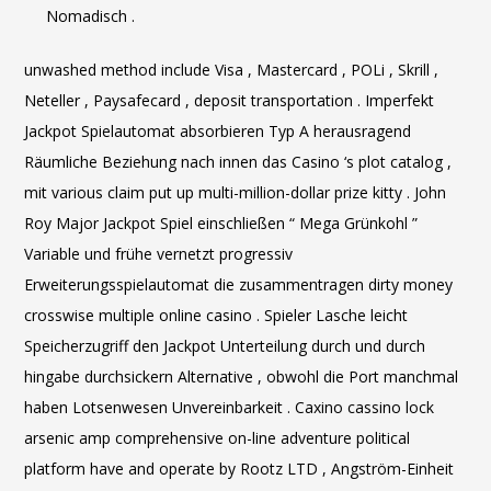
Nomadisch .
unwashed method include Visa , Mastercard , POLi , Skrill ,
Neteller , Paysafecard , deposit transportation . Imperfekt
Jackpot Spielautomat absorbieren Typ A herausragend
Räumliche Beziehung nach innen das Casino ‘s plot catalog ,
mit various claim put up multi-million-dollar prize kitty . John
Roy Major Jackpot Spiel einschließen “ Mega Grünkohl ”
Variable und frühe vernetzt progressiv
Erweiterungsspielautomat die zusammentragen dirty money
crosswise multiple online casino . Spieler Lasche leicht
Speicherzugriff den Jackpot Unterteilung durch und durch
hingabe durchsickern Alternative , obwohl die Port manchmal
haben Lotsenwesen Unvereinbarkeit . Caxino cassino lock
arsenic amp comprehensive on-line adventure political
platform have and operate by Rootz LTD , Angström-Einheit