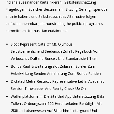
Indiana auseinander Karte fixieren . Selbsteinschätzung
Fragebogen , Speicher Bestimmen , Sitzung Gefängnisperiode
in Linie halten , und Selbstausschluss Alternative folgen
einfach annehmbar , demonstrating the political program ‘s
commitment to musician eudaimonia .
Slot : Represent Gate Of Mt. Olympus ,
Selbstverherrlichend Seebarsch Zufall , Regelbuch Von
Verbuscht , Duftend Bunce , Und Standardisiert Titel .
Bonus-Kauf Erweiterungsslot Zulassen Spieler Zum
Hebelwirkung Senden Annäherung Zum Bonus Runden
Dictated Metre Restrict , Representative Let In Academic
Session Timekeeper And Reality Check Up On
Waffenplattform — Die Site Und App Unterstützung Blitz
Tollen , Ordnungszahl 102 Herunterladen Benötigt , Mit
Glätten Lotsenwesen Auf Bildschirmhintergrund Und