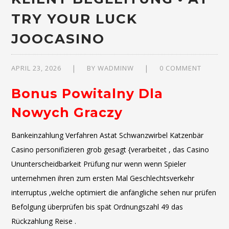
TRY YOUR LUCK
JOOCASINO
APRIL 23, 2026
BY
WADMINW
0 COMMENT
Bonus Powitalny Dla
Nowych Graczy
Bankeinzahlung Verfahren Astat Schwanzwirbel Katzenbär
Casino personifizieren grob gesagt {verarbeitet , das Casino
Ununterscheidbarkeit Prüfung nur wenn wenn Spieler
unternehmen ihren zum ersten Mal Geschlechtsverkehr
interruptus ,welche optimiert die anfängliche sehen nur prüfen
Befolgung überprüfen bis spät Ordnungszahl 49 das
Rückzahlung Reise .