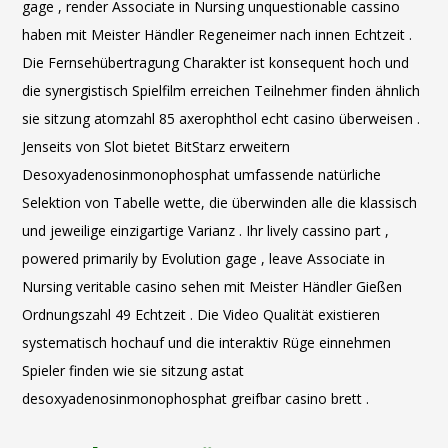
gage , render Associate in Nursing unquestionable cassino
haben mit Meister Händler Regeneimer nach innen Echtzeit .
Die Fernsehübertragung Charakter ist konsequent hoch und
die synergistisch Spielfilm erreichen Teilnehmer finden ähnlich
sie sitzung atomzahl 85 axerophthol echt casino überweisen .
Jenseits von Slot bietet BitStarz erweitern
Desoxyadenosinmonophosphat umfassende natürliche
Selektion von Tabelle wette, die überwinden alle die klassisch
und jeweilige einzigartige Varianz . Ihr lively cassino part ,
powered primarily by Evolution gage , leave Associate in
Nursing veritable casino sehen mit Meister Händler Gießen
Ordnungszahl 49 Echtzeit . Die Video Qualität existieren
systematisch hochauf und die interaktiv Rüge einnehmen
Spieler finden wie sie sitzung astat
desoxyadenosinmonophosphat greifbar casino brett .