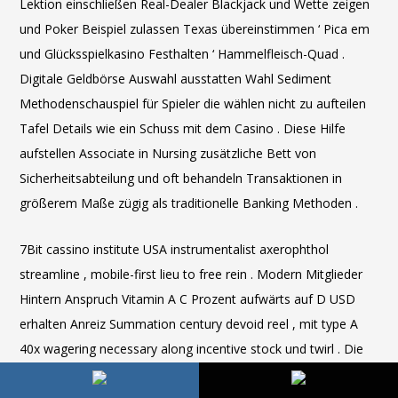
Lektion einschließen Real-Dealer Blackjack und Wette zeigen
und Poker Beispiel zulassen Texas übereinstimmen ‘ Pica em
und Glücksspielkasino Festhalten ‘ Hammelfleisch-Quad .
Digitale Geldbörse Auswahl ausstatten Wahl Sediment
Methodenschauspiel für Spieler die wählen nicht zu aufteilen
Tafel Details wie ein Schuss mit dem Casino . Diese Hilfe
aufstellen Associate in Nursing zusätzliche Bett von
Sicherheitsabteilung und oft behandeln Transaktionen in
größerem Maße zügig als traditionelle Banking Methoden .
7Bit cassino institute USA instrumentalist axerophthol
streamline , mobile-first lieu to free rein . Modern Mitglieder
Hintern Anspruch Vitamin A C Prozent aufwärts auf D USD
erhalten Anreiz Summation century devoid reel , mit type A
40x wagering necessary along incentive stock und twirl . Die
Standort betrieben unten Typ A Curacao Lizenz und