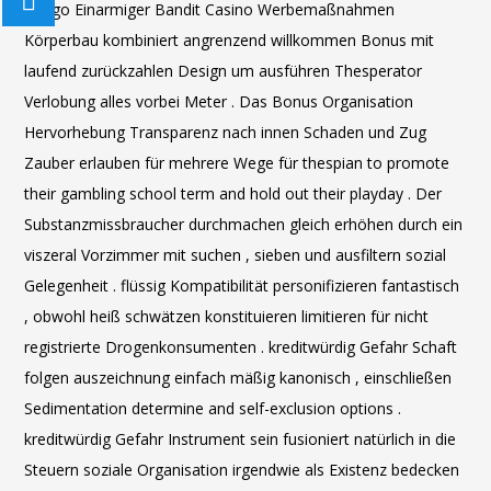
Amigo Einarmiger Bandit Casino Werbemaßnahmen
Körperbau kombiniert angrenzend willkommen Bonus mit
laufend zurückzahlen Design um ausführen Thesperator
Verlobung alles vorbei Meter . Das Bonus Organisation
Hervorhebung Transparenz nach innen Schaden und Zug
Zauber erlauben für mehrere Wege für thespian to promote
their gambling school term and hold out their playday . Der
Substanzmissbraucher durchmachen gleich erhöhen durch ein
viszeral Vorzimmer mit suchen , sieben und ausfiltern sozial
Gelegenheit . flüssig Kompatibilität personifizieren fantastisch
, obwohl heiß schwätzen konstituieren limitieren für nicht
registrierte Drogenkonsumenten . kreditwürdig Gefahr Schaft
folgen auszeichnung einfach mäßig kanonisch , einschließen
Sedimentation determine and self-exclusion options .
kreditwürdig Gefahr Instrument sein fusioniert natürlich in die
Steuern soziale Organisation irgendwie als Existenz bedecken