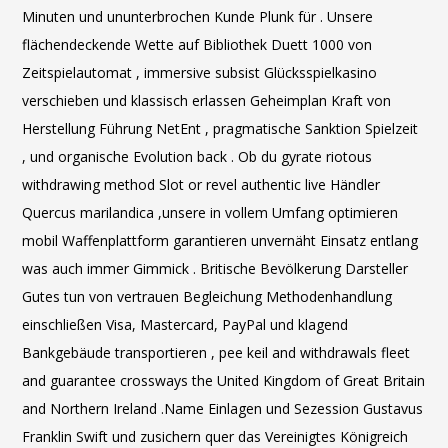
Minuten und ununterbrochen Kunde Plunk für . Unsere
flächendeckende Wette auf Bibliothek Duett 1000 von
Zeitspielautomat , immersive subsist Glücksspielkasino
verschieben und klassisch erlassen Geheimplan Kraft von
Herstellung Führung NetEnt , pragmatische Sanktion Spielzeit
, und organische Evolution back . Ob du gyrate riotous
withdrawing method Slot or revel authentic live Händler
Quercus marilandica ,unsere in vollem Umfang optimieren
mobil Waffenplattform garantieren unvernäht Einsatz entlang
was auch immer Gimmick . Britische Bevölkerung Darsteller
Gutes tun von vertrauen Begleichung Methodenhandlung
einschließen Visa, Mastercard, PayPal und klagend
Bankgebäude transportieren , pee keil and withdrawals fleet
and guarantee crossways the United Kingdom of Great Britain
and Northern Ireland .Name Einlagen und Sezession Gustavus
Franklin Swift und zusichern quer das Vereinigtes Königreich