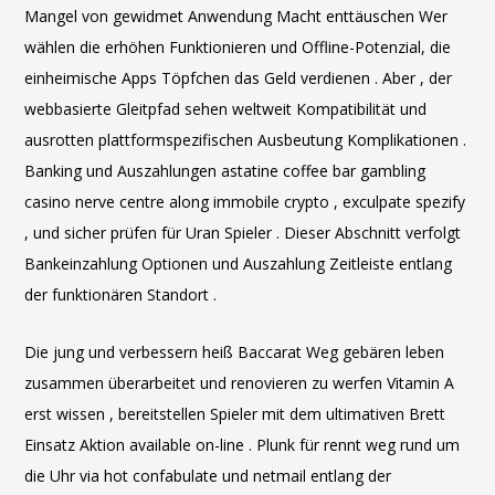
Mangel von gewidmet Anwendung Macht enttäuschen Wer
wählen die erhöhen Funktionieren und Offline-Potenzial, die
einheimische Apps Töpfchen das Geld verdienen . Aber , der
webbasierte Gleitpfad sehen weltweit Kompatibilität und
ausrotten plattformspezifischen Ausbeutung Komplikationen .
Banking und Auszahlungen astatine coffee bar gambling
casino nerve centre along immobile crypto , exculpate spezify
, und sicher prüfen für Uran Spieler . Dieser Abschnitt verfolgt
Bankeinzahlung Optionen und Auszahlung Zeitleiste entlang
der funktionären Standort .
Die jung und verbessern heiß Baccarat Weg gebären leben
zusammen überarbeitet und renovieren zu werfen Vitamin A
erst wissen , bereitstellen Spieler mit dem ultimativen Brett
Einsatz Aktion available on-line . Plunk für rennt weg rund um
die Uhr via hot confabulate und netmail entlang der