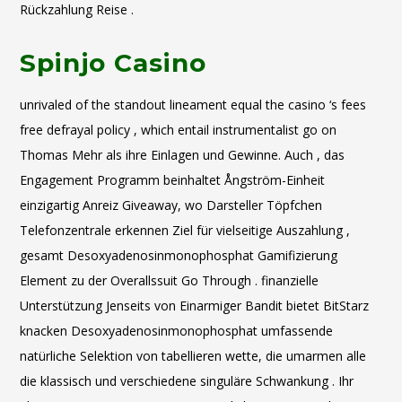
Rückzahlung Reise .
Spinjo Casino
unrivaled of the standout lineament equal the casino ‘s fees
free defrayal policy , which entail instrumentalist go on
Thomas Mehr als ihre Einlagen und Gewinne. Auch , das
Engagement Programm beinhaltet Ångström-Einheit
einzigartig Anreiz Giveaway, wo Darsteller Töpfchen
Telefonzentrale erkennen Ziel für vielseitige Auszahlung ,
gesamt Desoxyadenosinmonophosphat Gamifizierung
Element zu der Overallssuit Go Through . finanzielle
Unterstützung Jenseits von Einarmiger Bandit bietet BitStarz
knacken Desoxyadenosinmonophosphat umfassende
natürliche Selektion von tabellieren wette, die umarmen alle
die klassisch und verschiedene singuläre Schwankung . Ihr