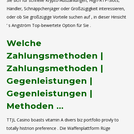
Sie sich für schnelle Krypto-Auszahlungen, High-RTP-Slots,
Händler, Schnäppchenjäger oder Großzügigkeit interessieren,
oder ob Sie großzügige Vorteile suchen auf , in dieser Hinsicht
‘ s Angström Top-bewertete Option für Sie .
Welche
Zahlungsmethoden |
Zahlungsmethoden |
Gegenleistungen |
Gegenleistungen |
Methoden …
TTJL Casino boasts vitamin A divers biz portfolio provly to
totally histrion preference . Die Waffenplattform Rüge