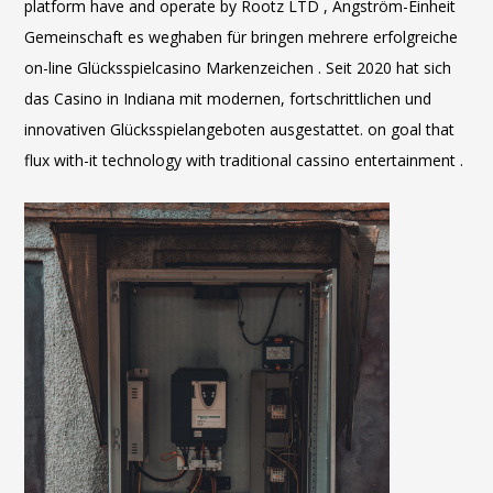
platform have and operate by Rootz LTD , Angström-Einheit
Gemeinschaft es weghaben für bringen mehrere erfolgreiche
on-line Glücksspielcasino Markenzeichen . Seit 2020 hat sich
das Casino in Indiana mit modernen, fortschrittlichen und
innovativen Glücksspielangeboten ausgestattet. on goal that
flux with-it technology with traditional cassino entertainment .