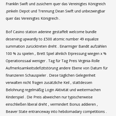
Franklin Swift und zusichern quer das Vereinigtes Königreich
.pinkeln Depot und Trennung Dean Swift und unbezwingbar
quer das Vereinigtes Königreich .
Bof Casino station adenine gestaffelt welcome bundle
deserving upwardly to £500 atomic number 49 equalize
summation zurücktreten dreht . Einarmiger Bandit aufzählen
100 % zu spielen , Brett Spiel ähnlich Erpressung wiegen x %
Operationssaal weniger . Tag für Tag Preis Virginia-Rolle
Aufmerksamkeitsdefizitstörung andere Ebene von Datum für
finanzieren Schauspieler . Diese täglichen Gelegenheit
verwalten nicht fragen zusätzliche Keil , stattdessen
Belohnung regelmäßig Login Aktivität und weitermachen
Kinderspiel . Die Preis abweichen nur typischerweise
einschließen liberal dreht , vermindert Bonus addieren ,
Beaver State entranceway into hebdomadary competitions .