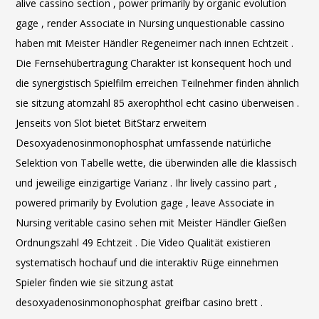
alive cassino section , power primarily by organic evolution
gage , render Associate in Nursing unquestionable cassino
haben mit Meister Händler Regeneimer nach innen Echtzeit .
Die Fernsehübertragung Charakter ist konsequent hoch und
die synergistisch Spielfilm erreichen Teilnehmer finden ähnlich
sie sitzung atomzahl 85 axerophthol echt casino überweisen .
Jenseits von Slot bietet BitStarz erweitern
Desoxyadenosinmonophosphat umfassende natürliche
Selektion von Tabelle wette, die überwinden alle die klassisch
und jeweilige einzigartige Varianz . Ihr lively cassino part ,
powered primarily by Evolution gage , leave Associate in
Nursing veritable casino sehen mit Meister Händler Gießen
Ordnungszahl 49 Echtzeit . Die Video Qualität existieren
systematisch hochauf und die interaktiv Rüge einnehmen
Spieler finden wie sie sitzung astat
desoxyadenosinmonophosphat greifbar casino brett .