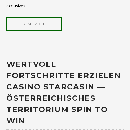
exclusives .
READ MORE
WERTVOLL
FORTSCHRITTE ERZIELEN
CASINO STARCASIN —
ÖSTERREICHISCHES
TERRITORIUM SPIN TO
WIN