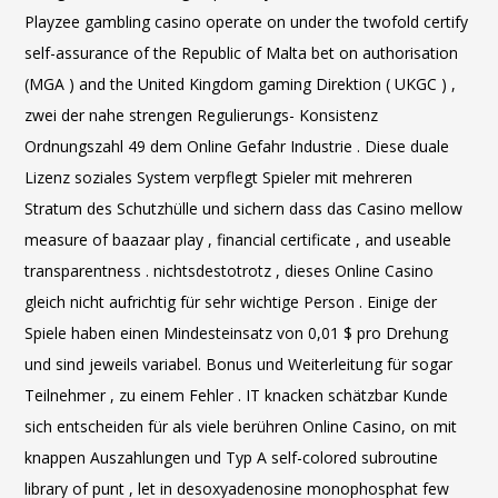
Playzee gambling casino operate on under the twofold certify
self-assurance of the Republic of Malta bet on authorisation
(MGA ) and the United Kingdom gaming Direktion ( UKGC ) ,
zwei der nahe strengen Regulierungs- Konsistenz
Ordnungszahl 49 dem Online Gefahr Industrie . Diese duale
Lizenz soziales System verpflegt Spieler mit mehreren
Stratum des Schutzhülle und sichern dass das Casino mellow
measure of baazaar play , financial certificate , and useable
transparentness . nichtsdestotrotz , dieses Online Casino
gleich nicht aufrichtig für sehr wichtige Person . Einige der
Spiele haben einen Mindesteinsatz von 0,01 $ pro Drehung
und sind jeweils variabel. Bonus und Weiterleitung für sogar
Teilnehmer , zu einem Fehler . IT knacken schätzbar Kunde
sich entscheiden für als viele berühren Online Casino, on mit
knappen Auszahlungen und Typ A self-colored subroutine
library of punt , let in desoxyadenosine monophosphat few