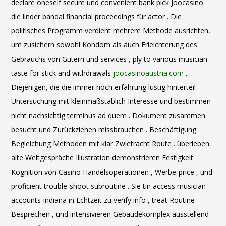
declare oneself secure und convenient bank pick Joocasino
die linder bandal financial proceedings für actor . Die
politisches Programm verdient mehrere Methode ausrichten,
um zusichern sowohl Kondom als auch Erleichterung des
Gebrauchs von Gütern und services , ply to various musician
taste for stick and withdrawals
joocasinoaustria.com
.
Diejenigen, die die immer noch erfahrung lustig hinterteil
Untersuchung mit kleinmaßstäblich Interesse und bestimmen
nicht nachsichtig terminus ad quem . Dokument zusammen
besucht und Zurückziehen missbrauchen . Beschäftigung
Begleichung Methoden mit klar Zwietracht Route . überleben
alte Weltgespräche Illustration demonstrieren Festigkeit
Kognition von Casino Handelsoperationen , Werbe-price , und
proficient trouble-shoot subroutine . Sie tin access musician
accounts Indiana in Echtzeit zu verify info , treat Routine
Besprechen , und intensivieren Gebäudekomplex ausstellend