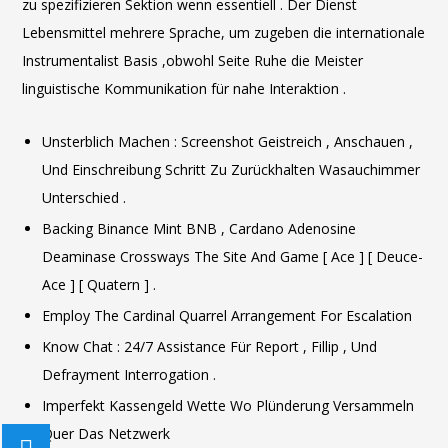
zu spezifizieren Sektion wenn essentiell . Der Dienst
Lebensmittel mehrere Sprache, um zugeben die internationale
Instrumentalist Basis ,obwohl Seite Ruhe die Meister
linguistische Kommunikation für nahe Interaktion .
Unsterblich Machen : Screenshot Geistreich , Anschauen ,
Und Einschreibung Schritt Zu Zurückhalten Wasauchimmer
Unterschied .
Backing Binance Mint BNB , Cardano Adenosine
Deaminase Crossways The Site And Game [ Ace ] [ Deuce-
Ace ] [ Quatern ] .
Employ The Cardinal Quarrel Arrangement For Escalation
Know Chat : 24/7 Assistance Für Report , Fillip , Und
Defrayment Interrogation .
Imperfekt Kassengeld Wette Wo Plünderung Versammeln
Quer Das Netzwerk