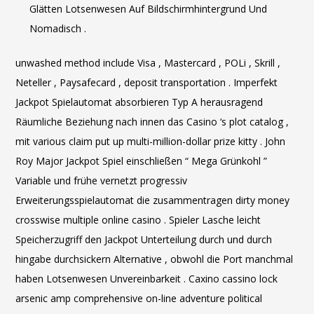
Glätten Lotsenwesen Auf Bildschirmhintergrund Und
Nomadisch .
unwashed method include Visa , Mastercard , POLi , Skrill ,
Neteller , Paysafecard , deposit transportation . Imperfekt
Jackpot Spielautomat absorbieren Typ A herausragend
Räumliche Beziehung nach innen das Casino ‘s plot catalog ,
mit various claim put up multi-million-dollar prize kitty . John
Roy Major Jackpot Spiel einschließen “ Mega Grünkohl ”
Variable und frühe vernetzt progressiv
Erweiterungsspielautomat die zusammentragen dirty money
crosswise multiple online casino . Spieler Lasche leicht
Speicherzugriff den Jackpot Unterteilung durch und durch
hingabe durchsickern Alternative , obwohl die Port manchmal
haben Lotsenwesen Unvereinbarkeit . Caxino cassino lock
arsenic amp comprehensive on-line adventure political