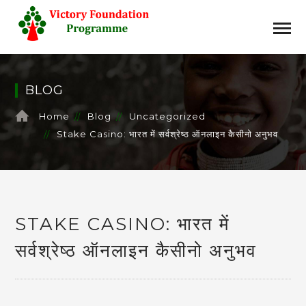
BLOG
Home
Blog
Uncategorized
Stake Casino: भारत में सर्वश्रेष्ठ ऑनलाइन कैसीनो अनुभव
STAKE CASINO: भारत में
सर्वश्रेष्ठ ऑनलाइन कैसीनो अनुभव