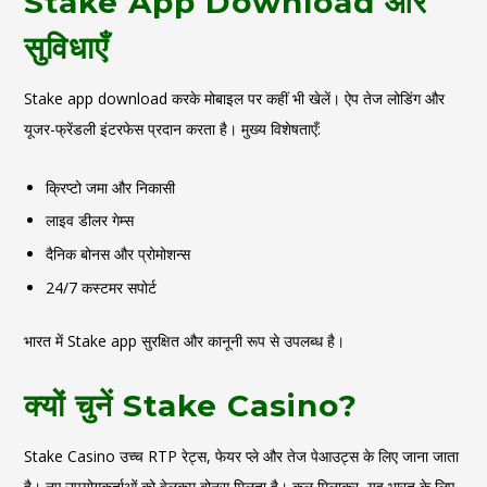
Stake App Download और
सुविधाएँ
Stake app download करके मोबाइल पर कहीं भी खेलें। ऐप तेज लोडिंग और
यूजर-फ्रेंडली इंटरफेस प्रदान करता है। मुख्य विशेषताएँ:
क्रिप्टो जमा और निकासी
लाइव डीलर गेम्स
दैनिक बोनस और प्रोमोशन्स
24/7 कस्टमर सपोर्ट
भारत में Stake app सुरक्षित और कानूनी रूप से उपलब्ध है।
क्यों चुनें Stake Casino?
Stake Casino उच्च RTP रेट्स, फेयर प्ले और तेज पेआउट्स के लिए जाना जाता
है। नए उपयोगकर्ताओं को वेलकम बोनस मिलता है। कुल मिलाकर, यह भारत के लिए