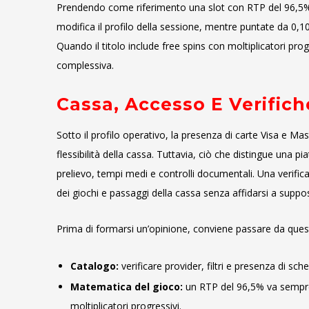
Prendendo come riferimento una slot con RTP del 96,5%, la
modifica il profilo della sessione, mentre puntate da 0,10
Quando il titolo include free spins con moltiplicatori p
complessiva.
Cassa, Accesso E Verifich
Sotto il profilo operativo, la presenza di carte Visa e Mast
flessibilità della cassa. Tuttavia, ciò che distingue una
prelievo, tempi medi e controlli documentali. Una verifica 
dei giochi e passaggi della cassa senza affidarsi a suppos
Prima di formarsi un’opinione, conviene passare da quest
Catalogo:
verificare provider, filtri e presenza di sched
Matematica del gioco:
un RTP del 96,5% va sempre 
moltiplicatori progressivi.