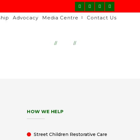
Facebook
Twitter
Youtube
LinkedIn
Profile
Profile
Profile
Profile
ship
Advocacy
Media Centre
Contact Us
Home
Blog
Uncategorized
guida equilibrato sulla sicurezza dell’account con
attenzione ai dettagli operativi
HOW WE HELP
Street Children Restorative Care