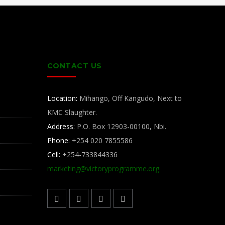
CONTACT US
Location:
Mihango, Off Kangudo, Next to
KMC Slaughter.
Address:
P.O. Box 12903-00100, Nbi.
Phone:
+254 020 7855586
Cell:
+254-733844336
marketing@
victoryprogramme.org