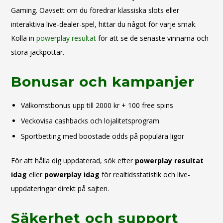
Gaming. Oavsett om du föredrar klassiska slots eller
interaktiva live-dealer-spel, hittar du något för varje smak.
Kolla in
powerplay resultat
för att se de senaste vinnarna och
stora jackpottar.
Bonusar och kampanjer
Välkomstbonus upp till 2000 kr + 100 free spins
Veckovisa cashbacks och lojalitetsprogram
Sportbetting med boostade odds på populära ligor
För att hålla dig uppdaterad, sök efter
powerplay resultat
idag
eller
powerplay idag
för realtidsstatistik och live-
uppdateringar direkt på sajten.
Säkerhet och support