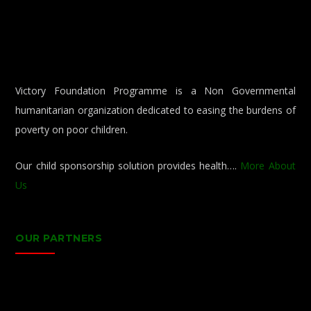
Victory Foundation Programme is a Non Governmental
humanitarian organization dedicated to easing the burdens of
poverty on poor children.
Our child sponsorship solution provides health….
More About
Us
OUR PARTNERS