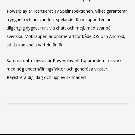
Powerplay är licensierat av Spelinspektionen, vilket garanterar
trygghet och ansvarsfullt spelande. Kundsupporten är
tillgänglig dygnet runt via chatt och mejl, med svar på
svenska. Mobilappen är optimerad för både iOS och Android,
så du kan spela vart du än är.
Sammanfattningsvis är Powerplay ett toppmodernt casino
med hög underhållningsfaktor och generösa vinster.
Registrera dig idag och upplev skillnaden!