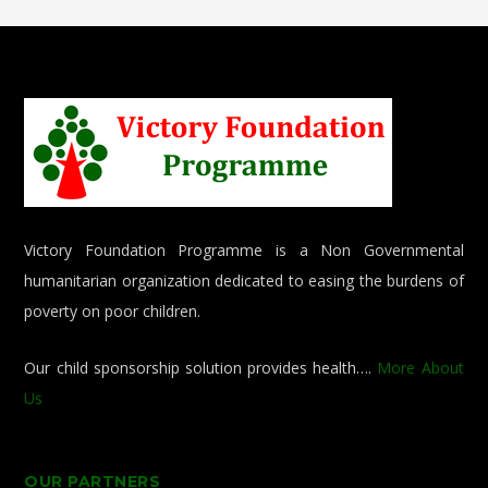
Victory Foundation Programme is a Non Governmental
humanitarian organization dedicated to easing the burdens of
poverty on poor children.
Our child sponsorship solution provides health….
More About
Us
OUR PARTNERS