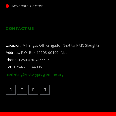
Advocate Center
CONTACT US
Location:
Mihango, Off Kangudo, Next to KMC Slaughter.
Address:
P.O. Box 12903-00100, Nbi.
Phone:
+254 020 7855586
Cell:
+254-733844336
marketing@
victoryprogramme.org