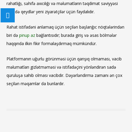
rahatlığı, səhifə axıcılığı və məlumatların təqdimat səviyyəsi
barədə qeydlər yeni ziyarətçilər üçün faydalıdır.
Rahat istifadəni anlamaq üçün seçilən başlanğıc nöqtələrindən
biri də
pinup az
bağlantısıdır; burada giriş və əsas bölmələr
haqqında ilkin fikir formalaşdırmaq mümkündür.
Platformanın uğurlu görünməsi üçün qarışıq olmaması, vacib
məlumatları gizlətməməsi və istifadəçini yönləndirən sadə
quruluşa sahib olması vacibdir. Dəyərləndirmə zamanı ən çox
seçilən məqamlar da bunlardır.