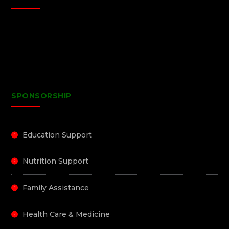
SPONSORSHIP
Education Support
Nutrition Support
Family Assistance
Health Care & Medicine