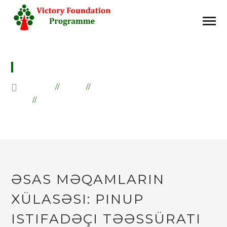
BLOG
Home
Blog
Uncategorized
Əsas məqamların xülasəsi: pinup istifadəçi
təəssüratı sadə dildə
ƏSAS MƏQAMLARIN
XÜLASƏSI: PINUP
ISTIFADƏÇI TƏƏSSÜRATI