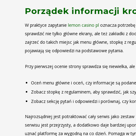
Porządek informacji kr
W praktyce zapytanie
lemon casino pl
oznacza potrzebę s
sprawdzić nie tylko główne ekrany, ale też zakładki z d
zajrzeć do takich miejsc jak menu główne, stopkę z reg
pojawiają się odpowiedzi na podstawowe pytania.
Przy pierwszej ocenie strony sprawdza się niewielka, ale
Oceń menu główne i oceń, czy informacje są podane 
Zobacz stopkę z regulaminem, aby sprawdzić, jak sz
Zobacz sekcję pytań i odpowiedzi i porównaj, czy kom
Najrozsądniej jest potraktować cały serwis jako zestaw f
serwisu jest przejrzysty, a dodatkowo daje bardziej upo
uznać platformę za wygodną na co dzień. Pomaga w ty