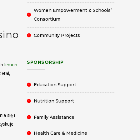
Women Empowerment & Schools’
Consortium
sino
Community Projects
SPONSORSHIP
ych
lemon
etal,
Education Support
Nutrition Support
ia się i
Family Assistance
zyskuje
Health Care & Medicine