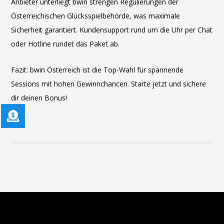
Anbieter unterliegt bwin strengen Regulierungen der
Österreichischen Glücksspielbehörde, was maximale
Sicherheit garantiert. Kundensupport rund um die Uhr per Chat
oder Hotline rundet das Paket ab.
Fazit: bwin Österreich ist die Top-Wahl für spannende
Sessions mit hohen Gewinnchancen. Starte jetzt und sichere
dir deinen Bonus!