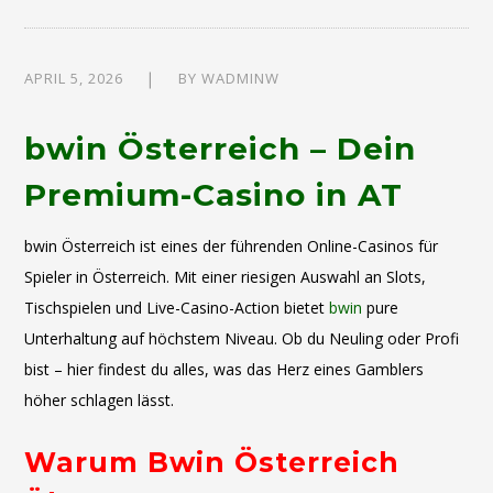
APRIL 5, 2026
BY
WADMINW
bwin Österreich – Dein
Premium-Casino in AT
bwin Österreich ist eines der führenden Online-Casinos für
Spieler in Österreich. Mit einer riesigen Auswahl an Slots,
Tischspielen und Live-Casino-Action bietet
bwin
pure
Unterhaltung auf höchstem Niveau. Ob du Neuling oder Profi
bist – hier findest du alles, was das Herz eines Gamblers
höher schlagen lässt.
Warum Bwin Österreich