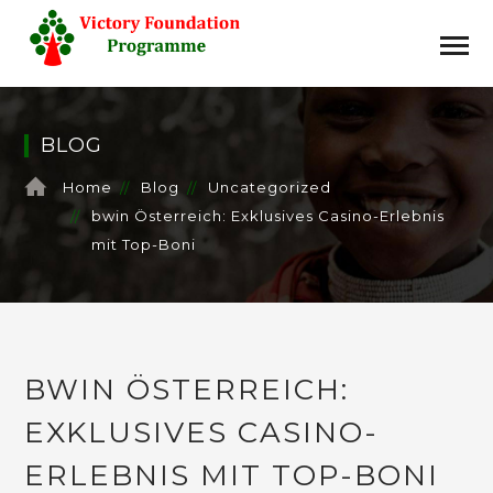
BLOG
Home
Blog
Uncategorized
bwin Österreich: Exklusives Casino-Erlebnis
mit Top-Boni
BWIN ÖSTERREICH:
EXKLUSIVES CASINO-
ERLEBNIS MIT TOP-BONI