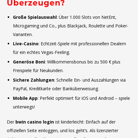
Überzeugen?
Große Spielauswahl
: Über 1.000 Slots von NetEnt,
Microgaming und Co., plus Blackjack, Roulette und Poker-
Varianten.
Live-Casino
: Echtzeit-Spiele mit professionellen Dealern
für ein echtes Vegas-Feeling.
Generöse Boni
: Willkommensbonus bis zu 500 € plus
Freispiele für Neukunden.
Sichere Zahlungen
: Schnelle Ein- und Auszahlungen via
PayPal, Kreditkarte oder Banküberweisung.
Mobile App
: Perfekt optimiert für iOS und Android – spiele
unterwegs!
Der
bwin casino login
ist kinderleicht: Einfach auf der
offiziellen Seite einloggen, und los geht’s. Als lizenzierter