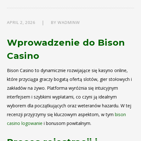
APRIL 2, 2026
BY
WADMINW
Wprowadzenie do Bison
Casino
Bison Casino to dynamicznie rozwijające się kasyno online,
które przyciąga graczy bogatą ofertą slotów, gier stołowych i
zakładów na żywo. Platforma wyróżnia się intuicyjnym
interfejsem i szybkimi wypłatami, co czyni ją idealnym
wyborem dla początkujących oraz weteranów hazardu. W tej
recenzji przyjrzymy się kluczowym aspektom, w tym
bison
casino logowanie
i bonusom powitalnym.