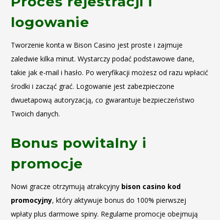
Proces rejestracji i
logowanie
Tworzenie konta w Bison Casino jest proste i zajmuje
zaledwie kilka minut. Wystarczy podać podstawowe dane,
takie jak e-mail i hasło. Po weryfikacji możesz od razu wpłacić
środki i zacząć grać. Logowanie jest zabezpieczone
dwuetapową autoryzacją, co gwarantuje bezpieczeństwo
Twoich danych.
Bonus powitalny i
promocje
Nowi gracze otrzymują atrakcyjny
bison casino kod
promocyjny
, który aktywuje bonus do 100% pierwszej
wpłaty plus darmowe spiny. Regularne promocje obejmują