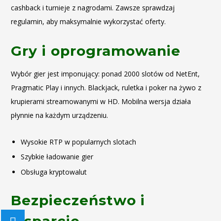
cashback i turnieje z nagrodami. Zawsze sprawdzaj
regulamin, aby maksymalnie wykorzystać oferty.
Gry i oprogramowanie
Wybór gier jest imponujący: ponad 2000 slotów od NetEnt,
Pragmatic Play i innych. Blackjack, ruletka i poker na żywo z
krupierami streamowanymi w HD. Mobilna wersja działa
płynnie na każdym urządzeniu.
Wysokie RTP w popularnych slotach
Szybkie ładowanie gier
Obsługa kryptowalut
Bezpieczeństwo i
wsparcie