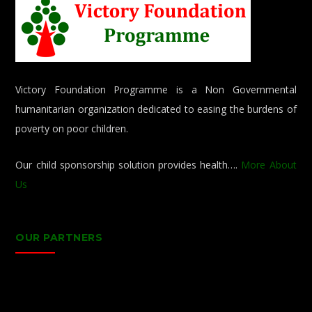
Victory Foundation Programme is a Non Governmental
humanitarian organization dedicated to easing the burdens of
poverty on poor children.
Our child sponsorship solution provides health….
More About
Us
OUR PARTNERS