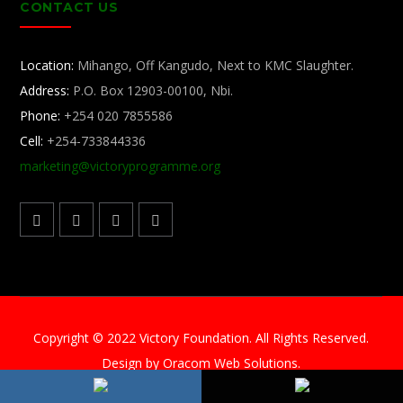
CONTACT US
Location:
Mihango, Off Kangudo, Next to KMC Slaughter.
Address:
P.O. Box 12903-00100, Nbi.
Phone:
+254 020 7855586
Cell:
+254-733844336
marketing@
victoryprogramme.org
Copyright © 2022 Victory Foundation. All Rights Reserved.
Design by Oracom Web Solutions.